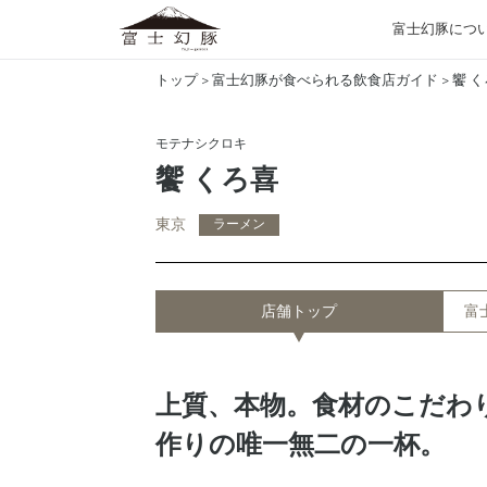
富士幻豚につ
トップ
>
富士幻豚が食べられる飲食店ガイド
>
饗 
モテナシクロキ
饗 くろ喜
東京
ラーメン
店舗トップ
富
上質、本物。食材のこだわ
作りの唯一無二の一杯。