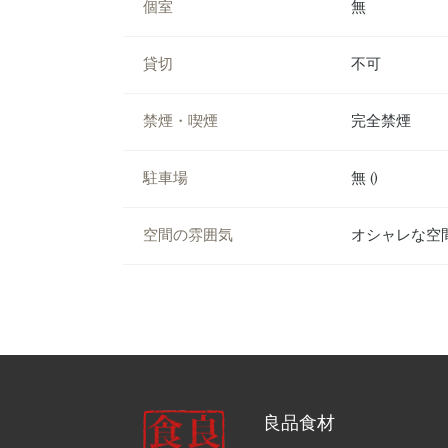
個室
無
貸切
不可
禁煙・喫煙
完全禁煙
駐車場
無 ()
空間の雰囲気
オシャレな空
良品食材