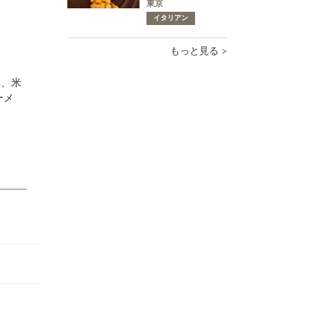
東京
イタリアン
もっと見る >
水、米
ーメ