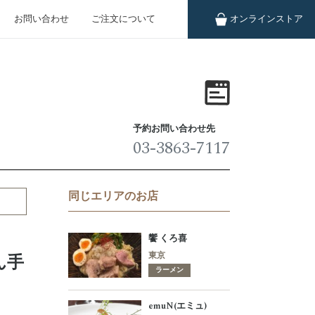
お問い合わせ
ご注文について
オンライン
ストア
予約お問い合わせ先
03-3863-7117
同じエリアのお店
饗 くろ喜
東京
ん手
ラーメン
emuN(エミュ)