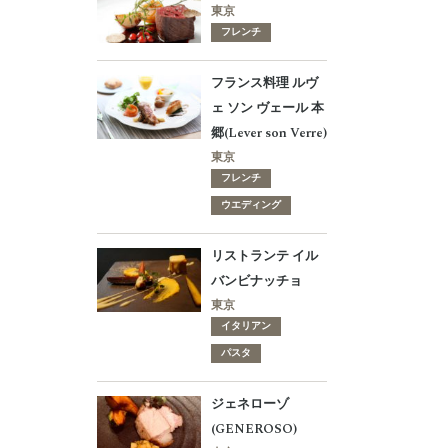
東京
フレンチ
フランス料理 ルヴ
ェ ソン ヴェール 本
郷(Lever son Verre)
東京
フレンチ
ウエディング
リストランテ イル
バンビナッチョ
東京
イタリアン
パスタ
ジェネローゾ
(GENEROSO)